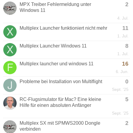
2
MPX Treiber Fehlermeldung unter
Windows 11
4. Jul.
11
Multiplex Launcher funktioniert nicht mehr
1. Jul.
8
Multiplex Launcher Windows 11
1. Jul.
16
Multiplex launcher und windows 11
6. Jun.
0
Probleme bei Installation von Multiflight
Sept. '25
5
RC-Flugsimulator für Mac? Eine kleine
Hilfe für einen absoluten Anfänger
Sept. '25
2
Multiplex SX mit SPMWS2000 Dongle
verbinden