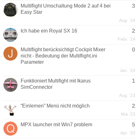
3
Multiflight Umschaltung Mode 2 auf 4 bei
Easy Star
Aug. '24
2
Ich habe ein Royal SX 16
Febr. '24
0
Multiflight berücksichtigt Cockpit Mixer
nicht - Bedeutung der Multiflight.ini
Parameter
Jan. '24
1
Funktioniert Multifight mit Ikarus
SimConnector
Aug. '23
2
“Einlernen” Menü nicht möglich
Mai '23
5
MPX launcher mit Win7 problem
Apr. '23