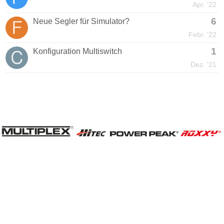
Apr. '22
6
Neue Segler für Simulator?
Febr. '22
1
Konfiguration Multiswitch
Dez. '21