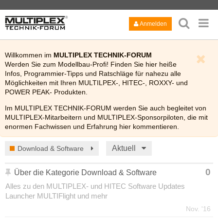
Anmelden
Willkommen im
MULTIPLEX TECHNIK-FORUM
Werden Sie zum Modellbau-Profi! Finden Sie hier heiße
Infos, Programmier-Tipps und Ratschläge für nahezu alle
Möglichkeiten mit Ihren MULTILPEX-, HITEC-, ROXXY- und
POWER PEAK- Produkten.
Im MULTIPLEX TECHNIK-FORUM werden Sie auch begleitet von
MULTIPLEX-Mitarbeitern und MULTIPLEX-Sponsorpiloten, die mit
enormen Fachwissen und Erfahrung hier kommentieren.
Viel Spaß!
Aktuell
Download & Software
Bitte lesen Sie auch kurz die
FAQ
des Technik-Forums.
0
Über die Kategorie Download & Software
Alles zu den MULTIPLEX- und HITEC Software Updates
Launcher MULTIFlight und mehr
Nov. '16