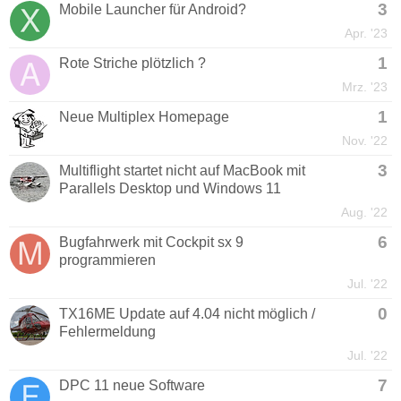
3
Mobile Launcher für Android?
Apr. '23
1
Rote Striche plötzlich ?
Mrz. '23
1
Neue Multiplex Homepage
Nov. '22
3
Multiflight startet nicht auf MacBook mit
Parallels Desktop und Windows 11
Aug. '22
6
Bugfahrwerk mit Cockpit sx 9
programmieren
Jul. '22
0
TX16ME Update auf 4.04 nicht möglich /
Fehlermeldung
Jul. '22
7
DPC 11 neue Software