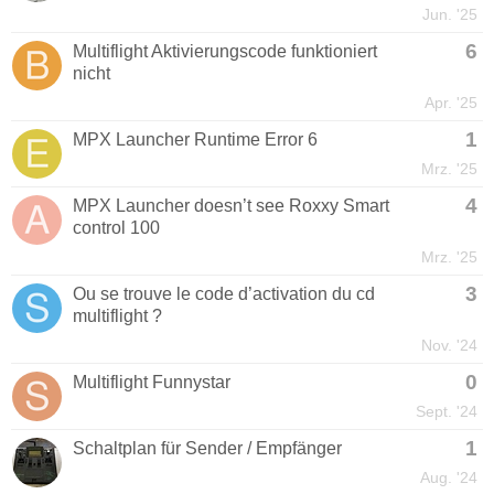
Jun. '25
6
Multiflight Aktivierungscode funktioniert
nicht
Apr. '25
1
MPX Launcher Runtime Error 6
Mrz. '25
4
MPX Launcher doesn’t see Roxxy Smart
control 100
Mrz. '25
3
Ou se trouve le code d’activation du cd
multiflight ?
Nov. '24
0
Multiflight Funnystar
Sept. '24
1
Schaltplan für Sender / Empfänger
Aug. '24