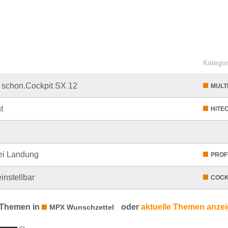
Kategor
g schon.Cockpit SX 12
MULT
t
HiTEC
bei Landung
PROFI
instellbar
COCK
 Themen in
oder
aktuelle Themen anze
MPX Wunschzettel