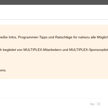
heiße Infos, Programmier-Tipps und Ratschläge für nahezu alle Mögli
gleitet von MULTIPLEX-Mitarbeitern und MULTIPLEX-Sponsorpilote
ums.
Apr. '20