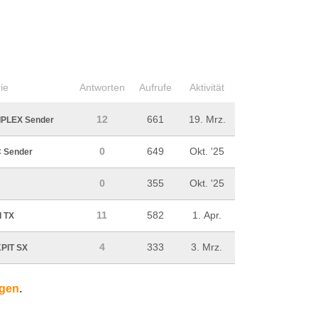
ie
Antworten
Aufrufe
Aktivität
12
661
19. Mrz.
IPLEX Sender
0
649
Okt. '25
 Sender
0
355
Okt. '25
11
582
1. Apr.
 TX
4
333
3. Mrz.
PIT SX
igen
.