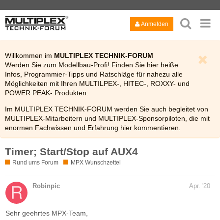
Anmelden
Willkommen im
MULTIPLEX TECHNIK-FORUM
Werden Sie zum Modellbau-Profi! Finden Sie hier heiße
Infos, Programmier-Tipps und Ratschläge für nahezu alle
Möglichkeiten mit Ihren MULTILPEX-, HITEC-, ROXXY- und
POWER PEAK- Produkten.
Im MULTIPLEX TECHNIK-FORUM werden Sie auch begleitet von
MULTIPLEX-Mitarbeitern und MULTIPLEX-Sponsorpiloten, die mit
enormen Fachwissen und Erfahrung hier kommentieren.
Viel Spaß!
Timer; Start/Stop auf AUX4
Bitte lesen Sie auch kurz die
FAQ
des Technik-Forums.
Rund ums Forum
MPX Wunschzettel
Robinpic
Apr. '20
Sehr geehrtes MPX-Team,