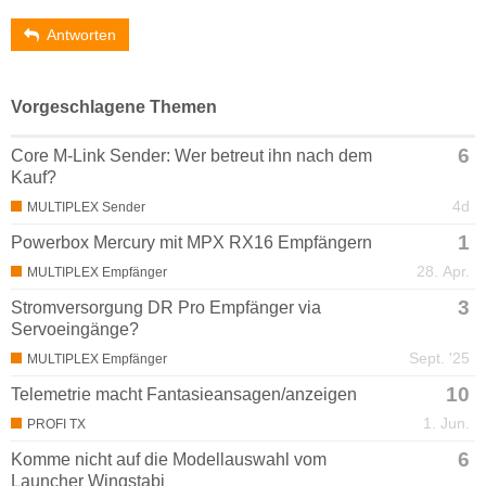
Antworten
Vorgeschlagene Themen
6
Core M-Link Sender: Wer betreut ihn nach dem
Kauf?
4d
MULTIPLEX Sender
1
Powerbox Mercury mit MPX RX16 Empfängern
28. Apr.
MULTIPLEX Empfänger
3
Stromversorgung DR Pro Empfänger via
Servoeingänge?
Sept. '25
MULTIPLEX Empfänger
10
Telemetrie macht Fantasieansagen/anzeigen
1. Jun.
PROFI TX
6
Komme nicht auf die Modellauswahl vom
Launcher Wingstabi