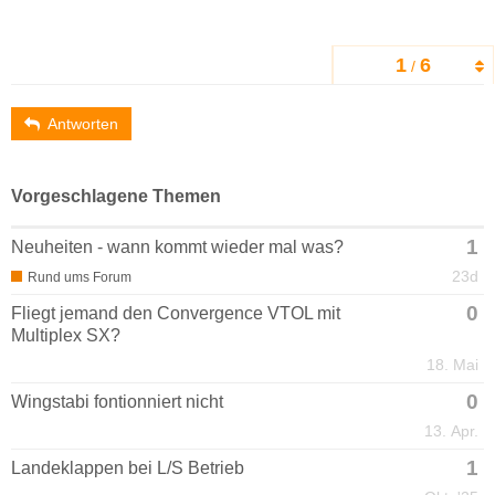
1
6
/
Antworten
Vorgeschlagene Themen
1
Neuheiten - wann kommt wieder mal was?
23d
Rund ums Forum
0
Fliegt jemand den Convergence VTOL mit
Multiplex SX?
18. Mai
0
Wingstabi fontionniert nicht
13. Apr.
1
Landeklappen bei L/S Betrieb