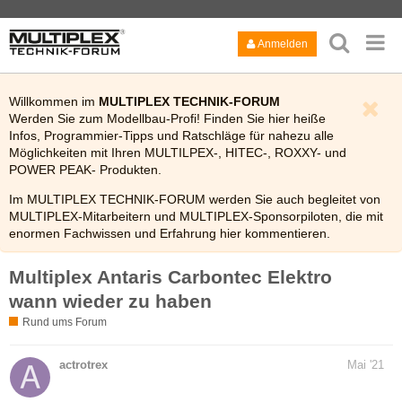
Anmelden
Willkommen im
MULTIPLEX TECHNIK-FORUM
Werden Sie zum Modellbau-Profi! Finden Sie hier heiße
Infos, Programmier-Tipps und Ratschläge für nahezu alle
Möglichkeiten mit Ihren MULTILPEX-, HITEC-, ROXXY- und
POWER PEAK- Produkten.
Im MULTIPLEX TECHNIK-FORUM werden Sie auch begleitet von
MULTIPLEX-Mitarbeitern und MULTIPLEX-Sponsorpiloten, die mit
enormen Fachwissen und Erfahrung hier kommentieren.
Viel Spaß!
Multiplex Antaris Carbontec Elektro
Bitte lesen Sie auch kurz die
FAQ
des Technik-Forums.
wann wieder zu haben
Rund ums Forum
actrotrex
Mai '21