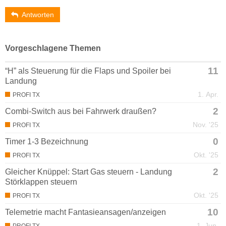
Antworten
Vorgeschlagene Themen
11
“H” als Steuerung für die Flaps und Spoiler bei
Landung
1. Apr.
PROFI TX
2
Combi-Switch aus bei Fahrwerk draußen?
Nov. '25
PROFI TX
0
Timer 1-3 Bezeichnung
Okt. '25
PROFI TX
2
Gleicher Knüppel: Start Gas steuern - Landung
Störklappen steuern
Okt. '25
PROFI TX
10
Telemetrie macht Fantasieansagen/anzeigen
1. Jun.