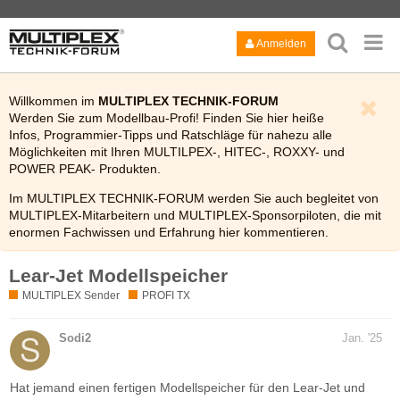
Anmelden
Willkommen im
MULTIPLEX TECHNIK-FORUM
Werden Sie zum Modellbau-Profi! Finden Sie hier heiße
Infos, Programmier-Tipps und Ratschläge für nahezu alle
Möglichkeiten mit Ihren MULTILPEX-, HITEC-, ROXXY- und
POWER PEAK- Produkten.
Im MULTIPLEX TECHNIK-FORUM werden Sie auch begleitet von
MULTIPLEX-Mitarbeitern und MULTIPLEX-Sponsorpiloten, die mit
enormen Fachwissen und Erfahrung hier kommentieren.
Viel Spaß!
Lear-Jet Modellspeicher
Bitte lesen Sie auch kurz die
FAQ
des Technik-Forums.
MULTIPLEX Sender
PROFI TX
Sodi2
Jan. '25
Hat jemand einen fertigen Modellspeicher für den Lear-Jet und