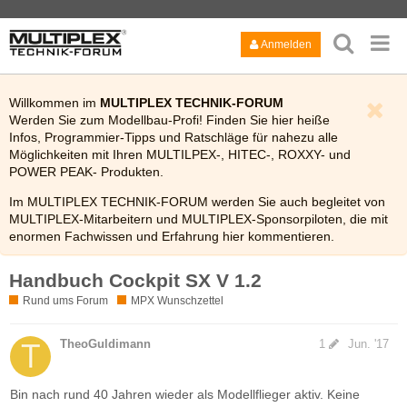
Anmelden
Willkommen im
MULTIPLEX TECHNIK-FORUM
Werden Sie zum Modellbau-Profi! Finden Sie hier heiße
Infos, Programmier-Tipps und Ratschläge für nahezu alle
Möglichkeiten mit Ihren MULTILPEX-, HITEC-, ROXXY- und
POWER PEAK- Produkten.
Im MULTIPLEX TECHNIK-FORUM werden Sie auch begleitet von
MULTIPLEX-Mitarbeitern und MULTIPLEX-Sponsorpiloten, die mit
enormen Fachwissen und Erfahrung hier kommentieren.
Viel Spaß!
Handbuch Cockpit SX V 1.2
Bitte lesen Sie auch kurz die
FAQ
des Technik-Forums.
Rund ums Forum
MPX Wunschzettel
TheoGuldimann
1
Jun. '17
Bin nach rund 40 Jahren wieder als Modellflieger aktiv. Keine