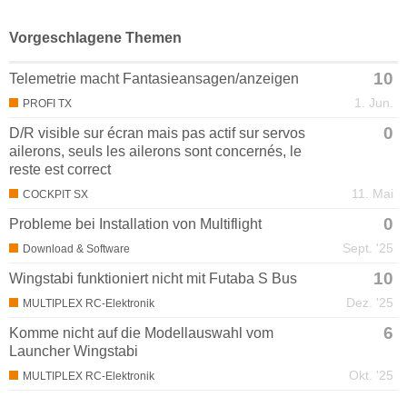
Vorgeschlagene Themen
10
Telemetrie macht Fantasieansagen/anzeigen
1. Jun.
PROFI TX
0
D/R visible sur écran mais pas actif sur servos
ailerons, seuls les ailerons sont concernés, le
reste est correct
11. Mai
COCKPIT SX
0
Probleme bei Installation von Multiflight
Sept. '25
Download & Software
10
Wingstabi funktioniert nicht mit Futaba S Bus
Dez. '25
MULTIPLEX RC-Elektronik
6
Komme nicht auf die Modellauswahl vom
Launcher Wingstabi
Okt. '25
MULTIPLEX RC-Elektronik