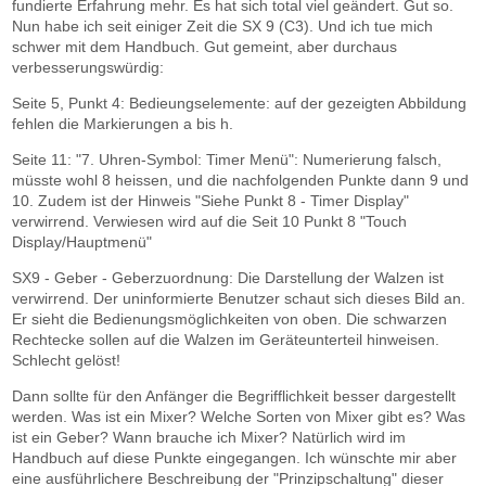
fundierte Erfahrung mehr. Es hat sich total viel geändert. Gut so.
Nun habe ich seit einiger Zeit die SX 9 (C3). Und ich tue mich
schwer mit dem Handbuch. Gut gemeint, aber durchaus
verbesserungswürdig:
Seite 5, Punkt 4: Bedieungselemente: auf der gezeigten Abbildung
fehlen die Markierungen a bis h.
Seite 11: "7. Uhren-Symbol: Timer Menü": Numerierung falsch,
müsste wohl 8 heissen, und die nachfolgenden Punkte dann 9 und
10. Zudem ist der Hinweis "Siehe Punkt 8 - Timer Display"
verwirrend. Verwiesen wird auf die Seit 10 Punkt 8 "Touch
Display/Hauptmenü"
SX9 - Geber - Geberzuordnung: Die Darstellung der Walzen ist
verwirrend. Der uninformierte Benutzer schaut sich dieses Bild an.
Er sieht die Bedienungsmöglichkeiten von oben. Die schwarzen
Rechtecke sollen auf die Walzen im Geräteunterteil hinweisen.
Schlecht gelöst!
Dann sollte für den Anfänger die Begrifflichkeit besser dargestellt
werden. Was ist ein Mixer? Welche Sorten von Mixer gibt es? Was
ist ein Geber? Wann brauche ich Mixer? Natürlich wird im
Handbuch auf diese Punkte eingegangen. Ich wünschte mir aber
eine ausführlichere Beschreibung der "Prinzipschaltung" dieser