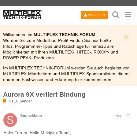
Anmelden
Willkommen im
MULTIPLEX TECHNIK-FORUM
Werden Sie zum Modellbau-Profi! Finden Sie hier heiße
Infos, Programmier-Tipps und Ratschläge für nahezu alle
Möglichkeiten mit Ihren MULTILPEX-, HITEC-, ROXXY- und
POWER PEAK- Produkten.
Im MULTIPLEX TECHNIK-FORUM werden Sie auch begleitet von
MULTIPLEX-Mitarbeitern und MULTIPLEX-Sponsorpiloten, die mit
enormen Fachwissen und Erfahrung hier kommentieren.
Viel Spaß!
Aurora 9X verliert Bindung
Bitte lesen Sie auch kurz die
FAQ
des Technik-Forums.
HiTEC Sender
Sauseklaus
Sept. '21
Hallo Forum, Hallo Multiplex Team,