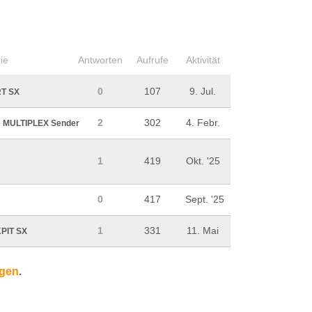
ie
Antworten
Aufrufe
Aktivität
0
107
9. Jul.
T SX
2
302
4. Febr.
e MULTIPLEX Sender
1
419
Okt. '25
0
417
Sept. '25
1
331
11. Mai
PIT SX
igen
.