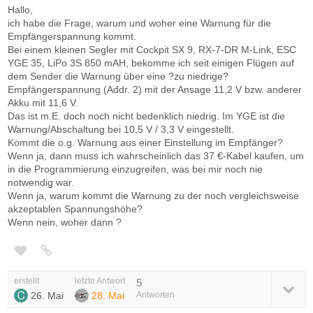
Hallo,
ich habe die Frage, warum und woher eine Warnung für die
Empfängerspannung kommt.
Bei einem kleinen Segler mit Cockpit SX 9, RX-7-DR M-Link, ESC
YGE 35, LiPo 3S 850 mAH, bekomme ich seit einigen Flügen auf
dem Sender die Warnung über eine ?zu niedrige?
Empfängerspannung (Addr. 2) mit der Ansage 11,2 V bzw. anderer
Akku mit 11,6 V.
Das ist m.E. doch noch nicht bedenklich niedrig. Im YGE ist die
Warnung/Abschaltung bei 10,5 V / 3,3 V eingestellt.
Kommt die o.g. Warnung aus einer Einstellung im Empfänger?
Wenn ja, dann muss ich wahrscheinlich das 37 €-Kabel kaufen, um
in die Programmierung einzugreifen, was bei mir noch nie
notwendig war.
Wenn ja, warum kommt die Warnung zu der noch vergleichsweise
akzeptablen Spannungshöhe?
Wenn nein, woher dann ?
erstellt
letzte Antwort
5
26. Mai
28. Mai
Antworten