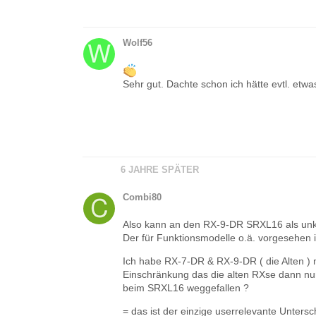
Wolf56
Sehr gut. Dachte schon ich hätte evtl. etwas
6 JAHRE SPÄTER
Combi80
Also kann an den RX-9-DR SRXL16 als unka
Der für Funktionsmodelle o.ä. vorgesehen is
Ich habe RX-7-DR & RX-9-DR ( die Alten ) 
Einschränkung das die alten RXse dann nu
beim SRXL16 weggefallen ?
= das ist der einzige userrelevante Untersc