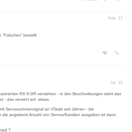
Febr. '17
 "Falsches" bestellt.
Jul. '23
strierten RX-9-DR verstehen - in den Beschreibungen steht das
t - das verwirrt evt. etwas.
mit Servosummensignal an VStabi seit Jahren - die
r die angebene Anzahl von Servos/Kanälen ausgeben ist dann
hied ?