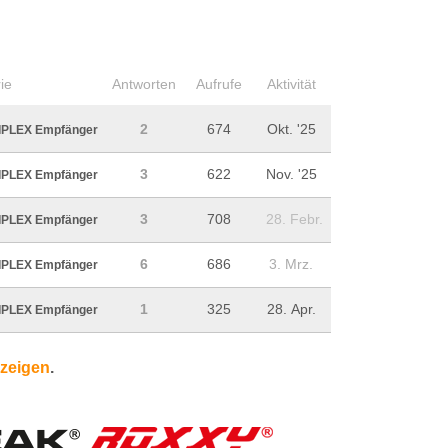
ie
Antworten
Aufrufe
Aktivität
2
674
Okt. '25
IPLEX Empfänger
3
622
Nov. '25
IPLEX Empfänger
3
708
28. Febr.
IPLEX Empfänger
6
686
3. Mrz.
IPLEX Empfänger
1
325
28. Apr.
IPLEX Empfänger
nzeigen
.