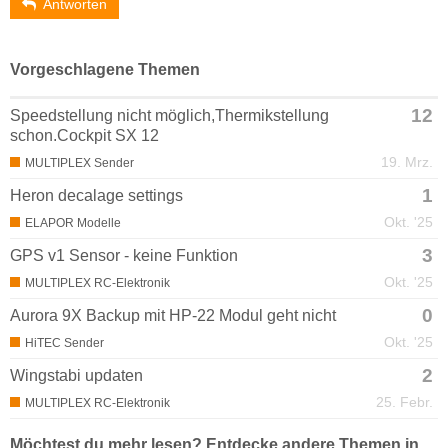
Antworten
Vorgeschlagene Themen
12
Speedstellung nicht möglich,Thermikstellung
schon.Cockpit SX 12
19. Mrz.
MULTIPLEX Sender
1
Heron decalage settings
Okt. '25
ELAPOR Modelle
3
GPS v1 Sensor - keine Funktion
Okt. '25
MULTIPLEX RC-Elektronik
0
Aurora 9X Backup mit HP-22 Modul geht nicht
Okt. '25
HiTEC Sender
2
Wingstabi updaten
25. Febr.
MULTIPLEX RC-Elektronik
Möchtest du mehr lesen? Entdecke andere Themen in